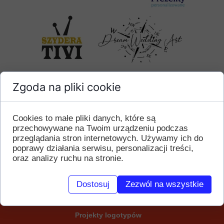
Zgoda na pliki cookie
OFERUJEMY:
Cookies to małe pliki danych, które są
przechowywane na Twoim urządzeniu podczas
przeglądania stron internetowych. Używamy ich do
Przerabianie zdjęć
poprawy działania serwisu, personalizacji treści,
T
worzenie stron
oraz analizy ruchu na stronie.
internetowych i
pozycjonowanie
Dostosuj
Zezwól na wszystkie
P
rojekty materiałów
wyborczych
Projekty logotypów