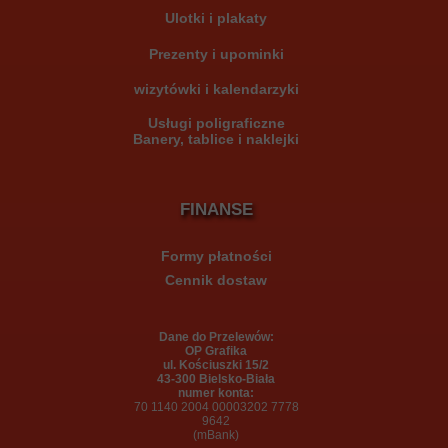
Ulotki i plakaty
Prezenty i upominki
wizytówki i kalendarzyki
Usługi poligraficzne
Ba
nery, tablice i naklejki
FINANSE
Formy płatności
Cennik dostaw
Dane do Przelewów:
OP Grafika
ul. Kościuszki 15/2
43-300 Bielsko-Biała
numer konta:
70 1140 2004 0000
3202 7778
9642
(mBank)