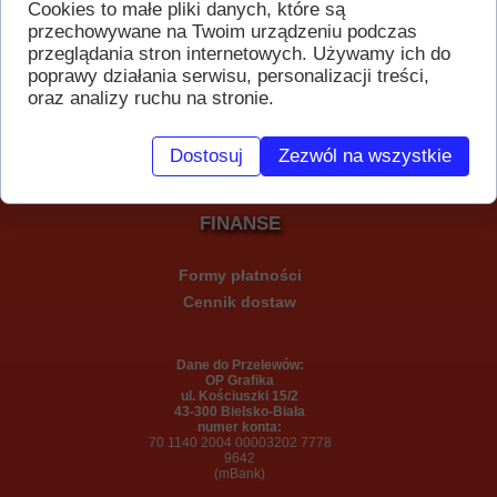
Cookies to małe pliki danych, które są
Ulotki i plakaty
przechowywane na Twoim urządzeniu podczas
Prezenty i upominki
przeglądania stron internetowych. Używamy ich do
poprawy działania serwisu, personalizacji treści,
wizytówki i kalendarzyki
oraz analizy ruchu na stronie.
Usługi poligraficzne
Ba
nery, tablice i naklejki
Dostosuj
Zezwól na wszystkie
FINANSE
Formy płatności
Cennik dostaw
Dane do Przelewów:
OP Grafika
ul. Kościuszki 15/2
43-300 Bielsko-Biała
numer konta:
70 1140 2004 0000
3202 7778
9642
(mBank)