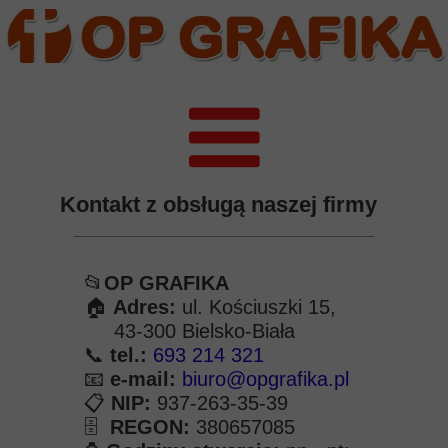
Kontakt z obsługą naszej firmy
📂
OP GRAFIKA
🏠
Adres:
ul. Kościuszki 15,
43-300 Bielsko-Biała
📞
tel.:
693 214 321
📧
e-mail:
biuro@opgrafika.pl
📋
NIP:
937-263-35-39
🗄
REGON:
380657085